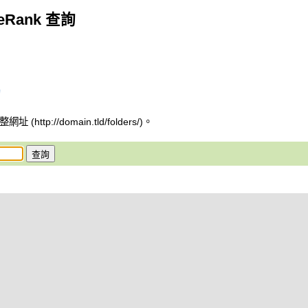
geRank 查詢
tp://domain.tld/folders/)。