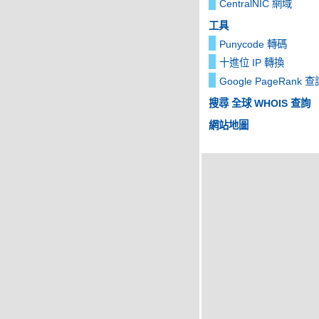
CentralNIC 網域
工具
Punycode 轉碼
十進位 IP 轉換
Google PageRank 查
搜尋 全球 WHOIS 查詢
網站地圖