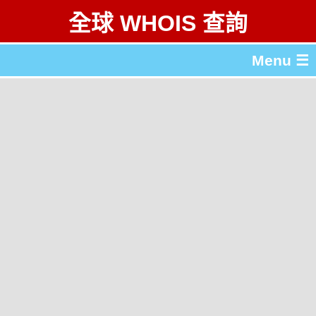
全球 WHOIS 查詢
Menu ☰
關於 全球 WHOIS 查詢
gTLD & ccTLD 列表
工具
English
简体中文