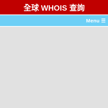
全球 WHOIS 查詢
Menu ☰
關於 全球 WHOIS 查詢
gTLD & ccTLD 列表
工具
English
简体中文