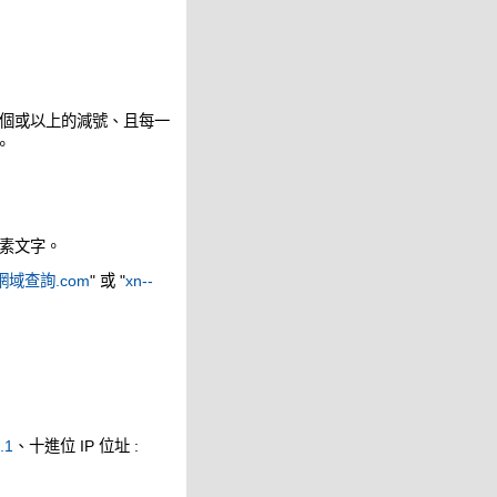
個或以上的減號、且每一
。
素文字。
網域查詢.com
" 或 "
xn--
.1
、十進位 IP 位址 :