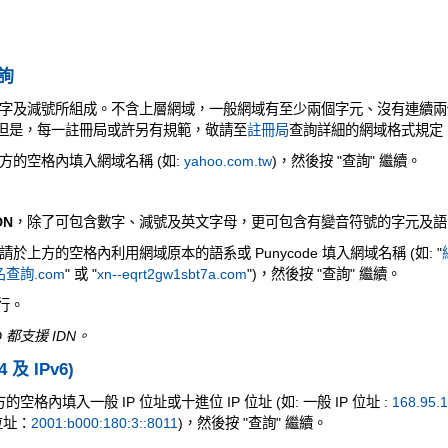
查詢
字及減號所組成。不含上層網域，一般網域有至少兩個字元、沒有連續兩
元。但是，每一註冊局或許另有規範，敬請至
註冊局
查詢詳細的網域格式規定
方的空格內填入網域名稱 (如:
yahoo.com.tw
)，然後按 "查詢" 繼續。
DN
，除了可包含數字、減號及英文字母，更可包含有變音符號的字元及語
上方的空格內利用網域原本的語系或 Punycode 填入網域名稱 (如: "
查詢.com
" 或 "
xn--eqrt2gw1sbt7a.com
")，然後按 "查詢" 繼續。
執行。
 都支援 IDN。
4 及 IPv6)
空格內填入一般 IP 位址或十進位 IP 位址 (如: 一般 IP 位址 :
168.95.1
 位址：
2001:b000:180:3::8011
)，然後按 "查詢" 繼續。