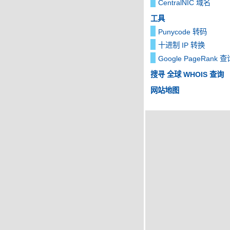
CentralNIC 域名
工具
Punycode 转码
十进制 IP 转换
Google PageRank 查
搜寻 全球 WHOIS 查询
网站地图