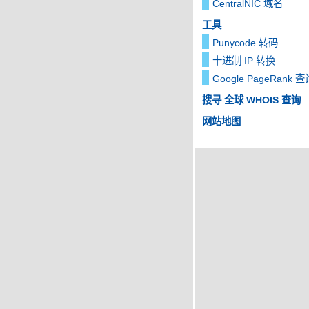
CentralNIC 域名
工具
Punycode 转码
十进制 IP 转换
Google PageRank 查
搜寻 全球 WHOIS 查询
网站地图