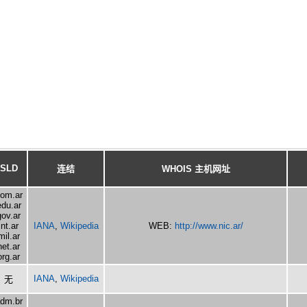
SLD
连结
WHOIS 主机网址
om.ar
edu.ar
gov.ar
int.ar
IANA
,
Wikipedia
WEB:
http://www.nic.ar/
mil.ar
net.ar
org.ar
IANA
,
Wikipedia
无
dm.br