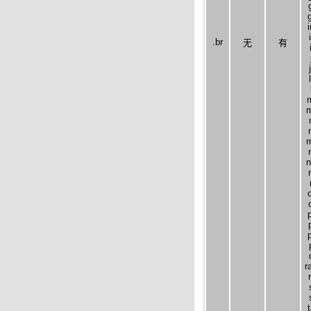
.br
无
有
m
m
n
r
t