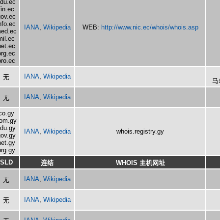
du.ec
fin.ec
ov.ec
nfo.ec
IANA
,
Wikipedia
WEB:
http://www.nic.ec/whois/whois.asp
ed.ec
mil.ec
net.ec
org.ec
pro.ec
IANA
,
Wikipedia
无
马
IANA
,
Wikipedia
无
co.gy
om.gy
du.gy
IANA
,
Wikipedia
whois.registry.gy
ov.gy
net.gy
org.gy
SLD
连结
WHOIS 主机网址
IANA
,
Wikipedia
无
IANA
,
Wikipedia
无