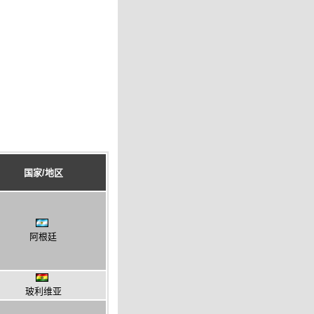
国家/地区
阿根廷
玻利维亚