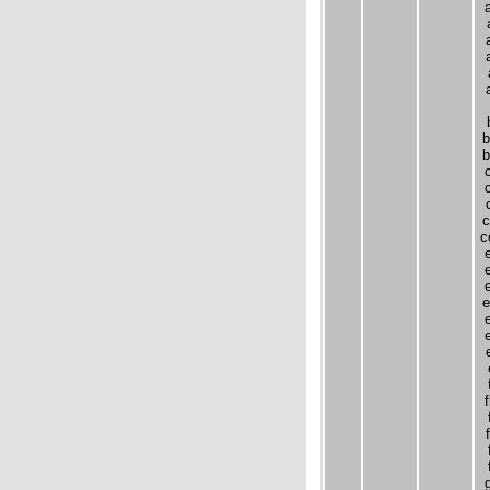
b
b
c
c
e
f