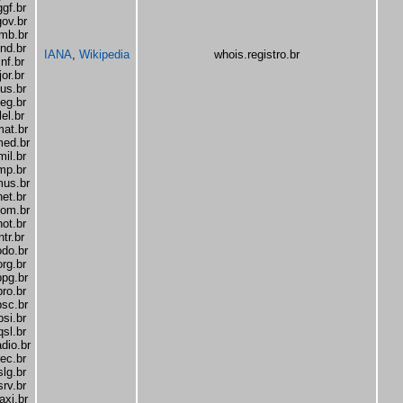
ggf.br
gov.br
imb.br
ind.br
IANA
,
Wikipedia
whois.registro.br
inf.br
jor.br
jus.br
leg.br
lel.br
mat.br
ed.br
mil.br
mp.br
us.br
net.br
om.br
not.br
ntr.br
odo.br
org.br
ppg.br
pro.br
psc.br
psi.br
qsl.br
adio.br
rec.br
slg.br
srv.br
axi.br