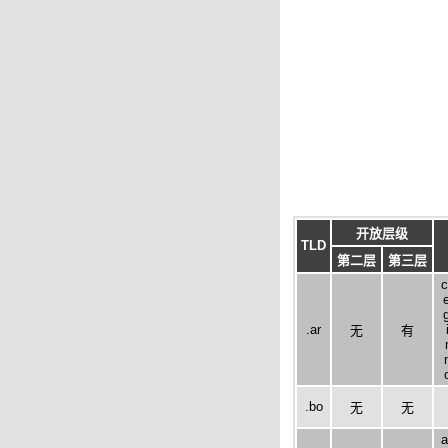
开放层级
TLD
第二层
第三层
c
.ar
无
有
.bo
无
无
a