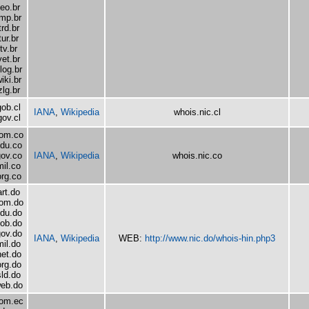
teo.br
tmp.br
trd.br
tur.br
tv.br
vet.br
log.br
iki.br
zlg.br
gob.cl
IANA
,
Wikipedia
whois.nic.cl
gov.cl
om.co
du.co
ov.co
IANA
,
Wikipedia
whois.nic.co
mil.co
org.co
art.do
om.do
du.do
ob.do
ov.do
IANA
,
Wikipedia
WEB:
http://www.nic.do/whois-hin.php3
mil.do
net.do
org.do
sld.do
eb.do
om.ec