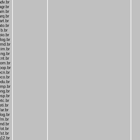
adv.br
agr.br
am.br
arq.br
art.br
ato.br
b.br
bio.br
log.br
md.br
cim.br
cng.br
cnt.br
om.br
oop.br
ecn.br
eco.br
edu.br
mp.br
eng.br
esp.br
etc.br
eti.br
far.br
log.br
fm.br
fnd.br
fot.br
fst.br
g12.br