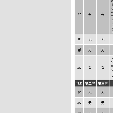
e
g
i
.ec
有
有
m
.fk
无
无
.gf
无
无
c
e
.gy
有
有
g
TLD
第二层
第三层
.pe
无
无
.py
无
无