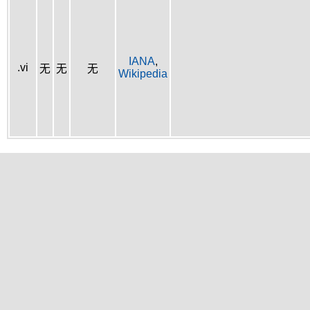
IANA
,
.vi
无
无
无
Wikipedia