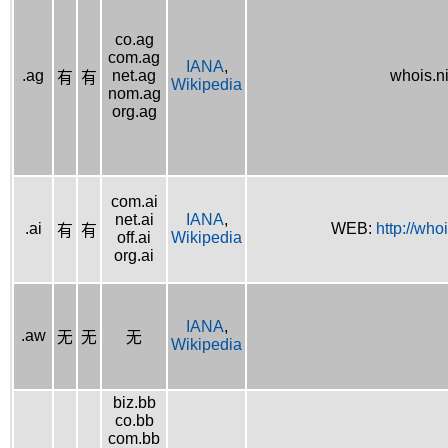
co.ag
com.ag
IANA
,
.ag
net.ag
whois.n
有
有
Wikipedia
nom.ag
org.ag
com.ai
net.ai
IANA
,
.ai
WEB:
http://whoi
有
有
off.ai
Wikipedia
org.ai
IANA
,
.aw
无
无
无
Wikipedia
biz.bb
co.bb
com.bb