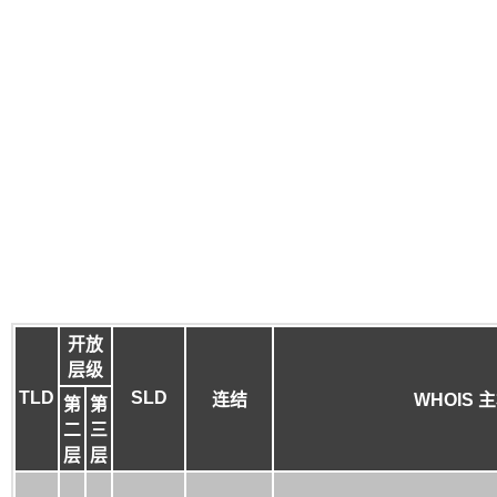
开放
层级
TLD
SLD
连结
WHOIS 
第
第
二
三
层
层