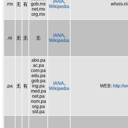
IANA
,
.mx
gob.mx
whois.n
无
有
Wikipedia
net.mx
org.mx
IANA
,
.ni
无
无
无
Wikipedia
abo.pa
ac.pa
com.pa
edu.pa
gob.pa
IANA
,
.pa
ing.pa
WEB:
http://
无
有
Wikipedia
med.pa
net.pa
nom.pa
org.pa
sld.pa