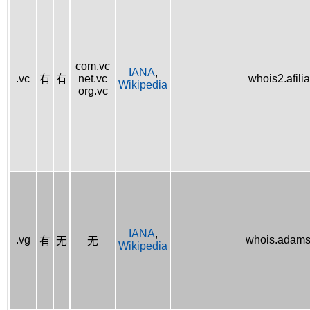
com.vc
IANA
,
.vc
net.vc
whois2.afilia
有
有
Wikipedia
org.vc
IANA
,
.vg
whois.adams
有
无
无
Wikipedia