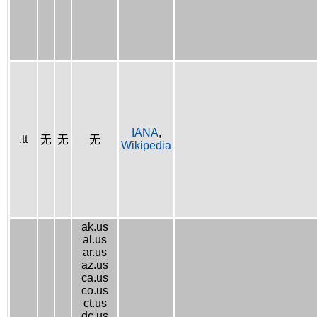
IANA
,
.tt
无
无
无
Wikipedia
ak.us
al.us
ar.us
az.us
ca.us
co.us
ct.us
dc.us