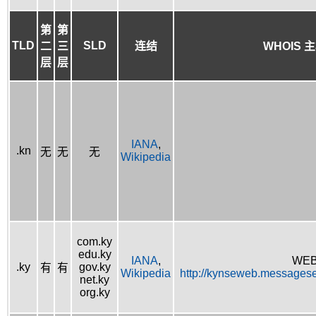
第
第
TLD
SLD
二
三
连结
WHOIS 
层
层
IANA
,
.kn
无
无
无
Wikipedia
com.ky
edu.ky
IANA
,
WEB
.ky
gov.ky
有
有
Wikipedia
http://kynseweb.messages
net.ky
org.ky