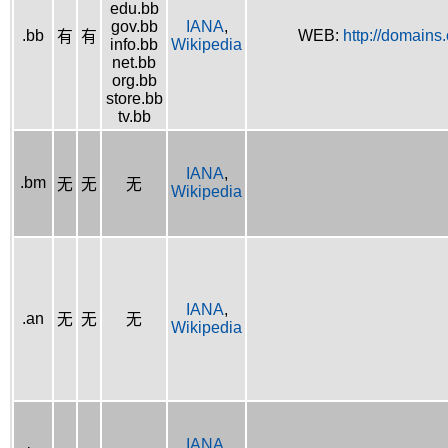
edu.bb
gov.bb
IANA
,
.bb
WEB:
http://domains
有
有
info.bb
Wikipedia
net.bb
org.bb
store.bb
tv.bb
IANA
,
.bm
无
无
无
Wikipedia
IANA
,
.an
无
无
无
Wikipedia
IANA
,