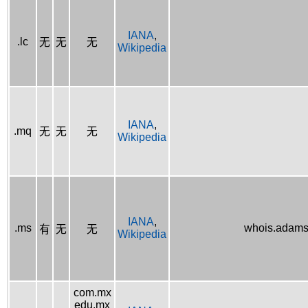
IANA
,
.lc
无
无
无
Wikipedia
IANA
,
.mq
无
无
无
Wikipedia
IANA
,
.ms
whois.adams
有
无
无
Wikipedia
com.mx
edu.mx