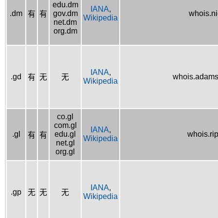
edu.dm
IANA
,
.dm
gov.dm
whois.n
有
有
Wikipedia
net.dm
org.dm
IANA
,
.gd
whois.adams
有
无
无
Wikipedia
co.gl
com.gl
IANA
,
.gl
edu.gl
whois.ri
有
有
Wikipedia
net.gl
org.gl
IANA
,
.gp
无
无
无
Wikipedia