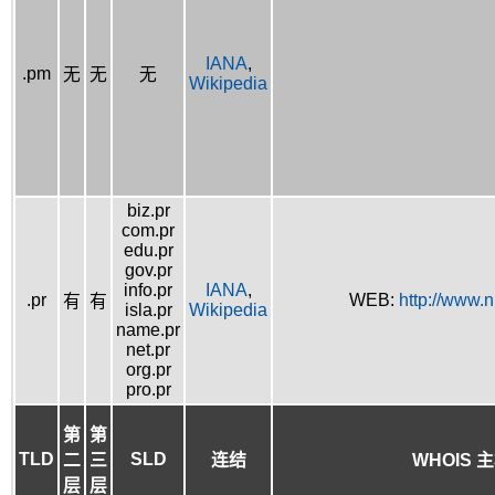
IANA
,
.pm
无
无
无
Wikipedia
biz.pr
com.pr
edu.pr
gov.pr
info.pr
IANA
,
.pr
WEB:
http://www.n
有
有
isla.pr
Wikipedia
name.pr
net.pr
org.pr
pro.pr
第
第
TLD
SLD
二
三
连结
WHOIS 
层
层