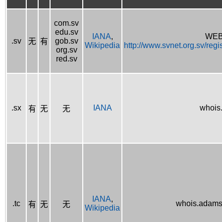
com.sv
edu.sv
IANA
,
WEB
.sv
gob.sv
无
有
Wikipedia
http://www.svnet.org.sv/reg
org.sv
red.sv
.sx
IANA
whois
有
无
无
IANA
,
.tc
whois.adams
有
无
无
Wikipedia