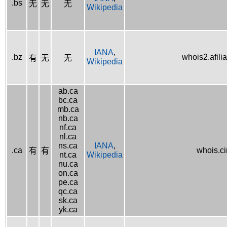
.bs
无
无
无
Wikipedia
IANA
,
.bz
whois2.afilia
有
无
无
Wikipedia
ab.ca
bc.ca
mb.ca
nb.ca
nf.ca
nl.ca
ns.ca
IANA
,
.ca
whois.ci
有
有
nt.ca
Wikipedia
nu.ca
on.ca
pe.ca
qc.ca
sk.ca
yk.ca