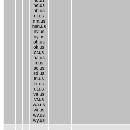
nd.us
ne.us
nh.us
nj.us
nm.us
nsn.us
nv.us
ny.us
oh.us
ok.us
or.us
pa.us
ri.us
sc.us
sd.us
tn.us
tx.us
ut.us
va.us
vt.us
wa.us
wi.us
wv.us
wy.us