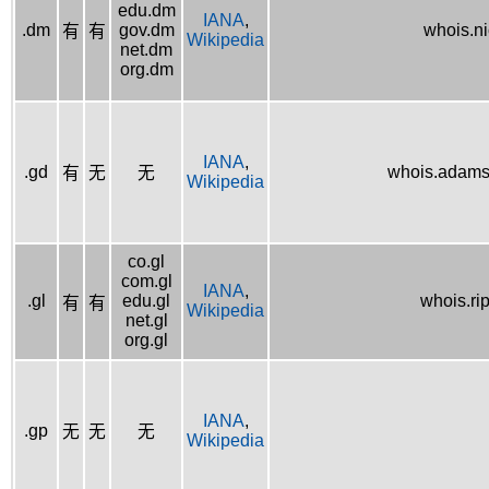
edu.dm
IANA
,
.dm
gov.dm
whois.n
有
有
Wikipedia
net.dm
org.dm
IANA
,
.gd
whois.adams
有
无
无
Wikipedia
co.gl
com.gl
IANA
,
.gl
edu.gl
whois.ri
有
有
Wikipedia
net.gl
org.gl
IANA
,
.gp
无
无
无
Wikipedia