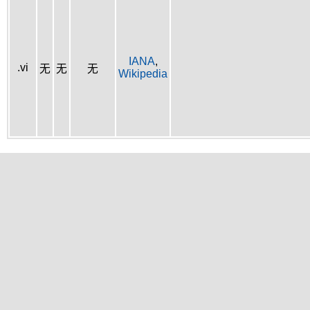
IANA
,
.vi
无
无
无
Wikipedia