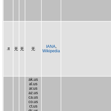
IANA
,
.tt
无
无
无
Wikipedia
ak.us
al.us
ar.us
az.us
ca.us
co.us
ct.us
dc.us