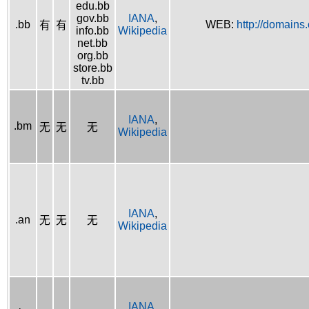
edu.bb
gov.bb
IANA
,
.bb
WEB:
http://domains
有
有
info.bb
Wikipedia
net.bb
org.bb
store.bb
tv.bb
IANA
,
.bm
无
无
无
Wikipedia
IANA
,
.an
无
无
无
Wikipedia
IANA
,