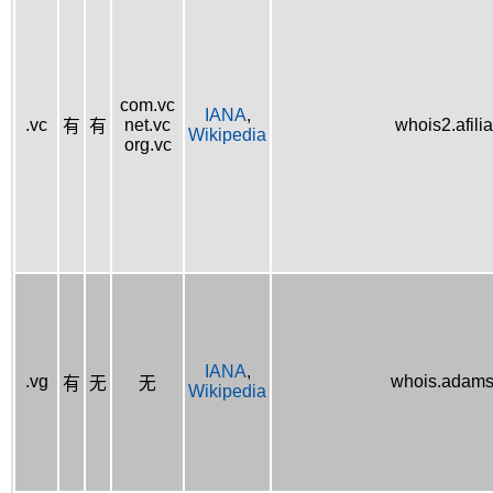
com.vc
IANA
,
.vc
net.vc
whois2.afilia
有
有
Wikipedia
org.vc
IANA
,
.vg
whois.adams
有
无
无
Wikipedia