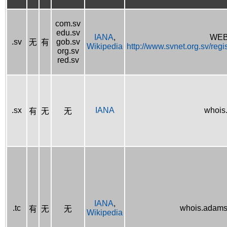
com.sv
edu.sv
IANA
,
WEB
.sv
gob.sv
无
有
Wikipedia
http://www.svnet.org.sv/reg
org.sv
red.sv
.sx
IANA
whois
有
无
无
IANA
,
.tc
whois.adams
有
无
无
Wikipedia