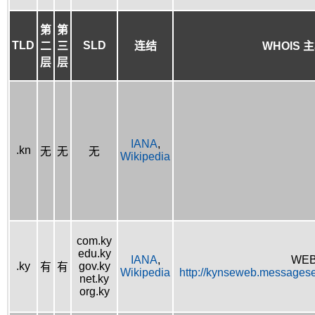
第
第
TLD
SLD
二
三
连结
WHOIS 
层
层
IANA
,
.kn
无
无
无
Wikipedia
com.ky
edu.ky
IANA
,
WEB
.ky
gov.ky
有
有
Wikipedia
http://kynseweb.messages
net.ky
org.ky