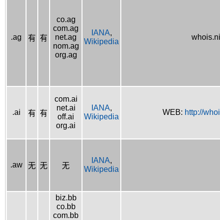
co.ag
com.ag
IANA
,
.ag
net.ag
whois.n
有
有
Wikipedia
nom.ag
org.ag
com.ai
net.ai
IANA
,
.ai
WEB:
http://whoi
有
有
off.ai
Wikipedia
org.ai
IANA
,
.aw
无
无
无
Wikipedia
biz.bb
co.bb
com.bb