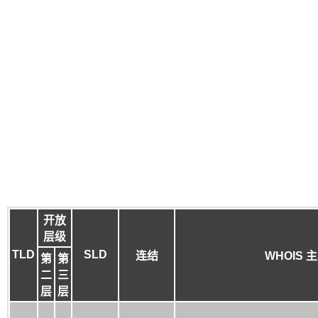
开放
层级
TLD
SLD
连结
WHOIS 
第
第
二
三
层
层