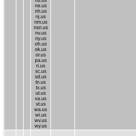
nd.us
ne.us
nh.us
nj.us
nm.us
nsn.us
nv.us
ny.us
oh.us
ok.us
or.us
pa.us
ri.us
sc.us
sd.us
tn.us
tx.us
ut.us
va.us
vt.us
wa.us
wi.us
wv.us
wy.us