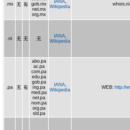
IANA
,
.mx
gob.mx
whois.n
无
有
Wikipedia
net.mx
org.mx
IANA
,
.ni
无
无
无
Wikipedia
abo.pa
ac.pa
com.pa
edu.pa
gob.pa
IANA
,
.pa
ing.pa
WEB:
http://
无
有
Wikipedia
med.pa
net.pa
nom.pa
org.pa
sld.pa