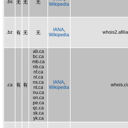
.bs
无
无
无
Wikipedia
IANA
,
.bz
whois2.afilia
有
无
无
Wikipedia
ab.ca
bc.ca
mb.ca
nb.ca
nf.ca
nl.ca
ns.ca
IANA
,
.ca
whois.ci
有
有
nt.ca
Wikipedia
nu.ca
on.ca
pe.ca
qc.ca
sk.ca
yk.ca