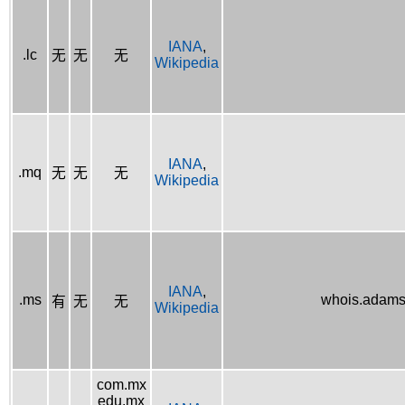
IANA
,
.lc
无
无
无
Wikipedia
IANA
,
.mq
无
无
无
Wikipedia
IANA
,
.ms
whois.adams
有
无
无
Wikipedia
com.mx
edu.mx