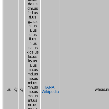
de.us
dni.us
fed.us
fl.us
ga.us
hi.us
ia.us
id.us
il.us
in.us
isa.us
kids.us
ks.us
ky.us
la.us
ma.us
md.us
me.us
mi.us
mn.us
IANA
,
.us
whois.n
有
有
mo.us
Wikipedia
ms.us
mt.us
nc.us