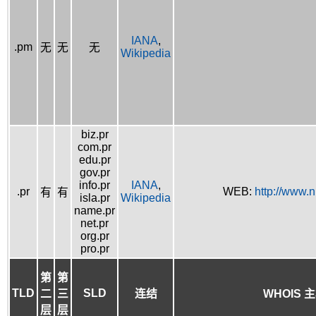
IANA
,
.pm
无
无
无
Wikipedia
biz.pr
com.pr
edu.pr
gov.pr
info.pr
IANA
,
.pr
WEB:
http://www.n
有
有
isla.pr
Wikipedia
name.pr
net.pr
org.pr
pro.pr
第
第
TLD
SLD
二
三
连结
WHOIS 
层
层