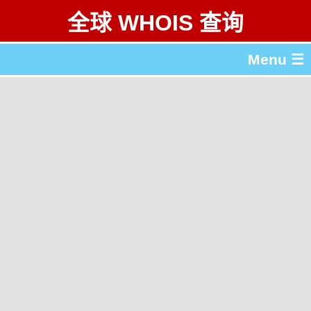
全球 WHOIS 查询
Menu ☰
关于 全球 WHOIS 查询
gTLD & ccTLD 列表
工具
English
繁體中文