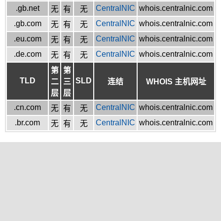
.gb.net
CentralNIC
whois.centralnic.com
无
有
无
.gb.com
CentralNIC
whois.centralnic.com
无
有
无
.eu.com
CentralNIC
whois.centralnic.com
无
有
无
.de.com
CentralNIC
whois.centralnic.com
无
有
无
第
第
TLD
SLD
二
三
连结
WHOIS 主机网址
层
层
.cn.com
CentralNIC
whois.centralnic.com
无
有
无
.br.com
CentralNIC
whois.centralnic.com
无
有
无