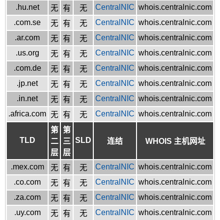
.hu.net
CentralNIC
whois.centralnic.com
无
有
无
.com.se
CentralNIC
whois.centralnic.com
无
有
无
.ar.com
CentralNIC
whois.centralnic.com
无
有
无
.us.org
CentralNIC
whois.centralnic.com
无
有
无
.com.de
CentralNIC
whois.centralnic.com
无
有
无
.jp.net
CentralNIC
whois.centralnic.com
无
有
无
.in.net
CentralNIC
whois.centralnic.com
无
有
无
.africa.com
CentralNIC
whois.centralnic.com
无
有
无
第
第
TLD
SLD
二
三
连结
WHOIS 主机网址
层
层
.mex.com
CentralNIC
whois.centralnic.com
无
有
无
.co.com
CentralNIC
whois.centralnic.com
无
有
无
.za.com
CentralNIC
whois.centralnic.com
无
有
无
.uy.com
CentralNIC
whois.centralnic.com
无
有
无