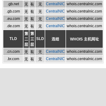
.gb.net
CentralNIC
whois.centralnic.com
无
有
无
.gb.com
CentralNIC
whois.centralnic.com
无
有
无
.eu.com
CentralNIC
whois.centralnic.com
无
有
无
.de.com
CentralNIC
whois.centralnic.com
无
有
无
第
第
TLD
SLD
二
三
连结
WHOIS 主机网址
层
层
.cn.com
CentralNIC
whois.centralnic.com
无
有
无
.br.com
CentralNIC
whois.centralnic.com
无
有
无