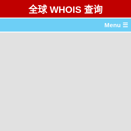
全球 WHOIS 查询
Menu ☰
关于 全球 WHOIS 查询
gTLD & ccTLD 列表
工具
English
繁體中文