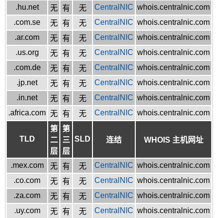
.hu.net
CentralNIC
whois.centralnic.com
无
有
无
.com.se
CentralNIC
whois.centralnic.com
无
有
无
.ar.com
CentralNIC
whois.centralnic.com
无
有
无
.us.org
CentralNIC
whois.centralnic.com
无
有
无
.com.de
CentralNIC
whois.centralnic.com
无
有
无
.jp.net
CentralNIC
whois.centralnic.com
无
有
无
.in.net
CentralNIC
whois.centralnic.com
无
有
无
.africa.com
CentralNIC
whois.centralnic.com
无
有
无
第
第
TLD
SLD
二
三
连结
WHOIS 主机网址
层
层
.mex.com
CentralNIC
whois.centralnic.com
无
有
无
.co.com
CentralNIC
whois.centralnic.com
无
有
无
.za.com
CentralNIC
whois.centralnic.com
无
有
无
.uy.com
CentralNIC
whois.centralnic.com
无
有
无