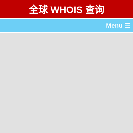
全球 WHOIS 查询
Menu ☰
关于 全球 WHOIS 查询
gTLD & ccTLD 列表
工具
English
繁體中文