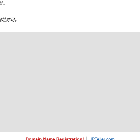
地址。
6 地址亦可。
Domain Name Registration!
IPTeller.com