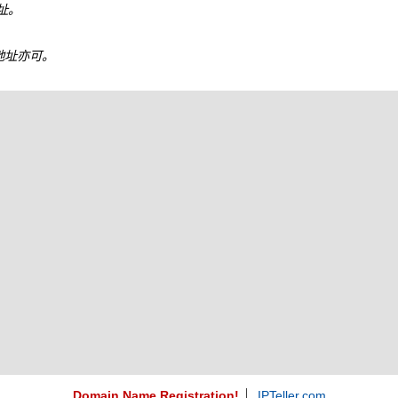
地址。
6 地址亦可。
Domain Name Registration!
IPTeller.com